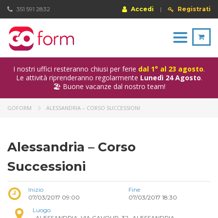
351 591 2832
Accedi
|
Registrati
Toggle
navigation
I nostri uffici resteranno chiusi per ferie
dal 1° al 23 agosto
.
Le attività riprenderanno regolarmente
Lunedì 24 Agosto
.
🏖️ Buone vacanze dal nostro team!
GOFORM
ALESSANDRIA – CORSO SUCCESSIONI
Alessandria – Corso
Successioni
Inizio
Fine
07/03/2017 09:00
07/03/2017 18:30
Luogo
, ALESSANDRIA, VIA CAVOUR, 32- ALESSANDRIA