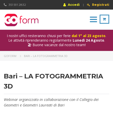
351 591 2832
Accedi
|
Registrati
Toggle
navigation
I nostri uffici resteranno chiusi per ferie
dal 1° al 23 agosto
.
Le attività riprenderanno regolarmente
Lunedì 24 Agosto
.
🏖️ Buone vacanze dal nostro team!
GOFORM
BARI – LA FOTOGRAMMETRIA 3D
Bari – LA FOTOGRAMMETRIA
3D
Webinar organizzato in collaborazione con il Collegio dei
Geometri e Geometri Laureati di Bari