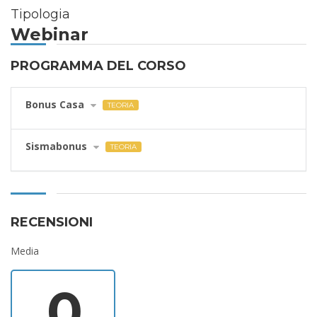
Tipologia
Webinar
PROGRAMMA DEL CORSO
Bonus Casa
TEORIA
Sismabonus
TEORIA
RECENSIONI
Media
0