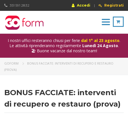
351 591 2832
Accedi
|
Registrati
Toggle
navigation
I nostri uffici resteranno chiusi per ferie
dal 1° al 23 agosto
.
Le attività riprenderanno regolarmente
Lunedì 24 Agosto
.
🏖️ Buone vacanze dal nostro team!
GOFORM
BONUS FACCIATE: INTERVENTI DI RECUPERO E RESTAURO
(PROVA)
BONUS FACCIATE: interventi
di recupero e restauro (prova)