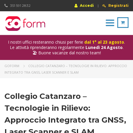
351 591 2832
Accedi
|
Registrati
Toggle
navigation
I nostri uffici resteranno chiusi per ferie
dal 1° al 23 agosto
.
Le attività riprenderanno regolarmente
Lunedì 24 Agosto
.
🏖️ Buone vacanze dal nostro team!
GOFORM
COLLEGIO CATANZARO – TECNOLOGIE IN RILIEVO: APPROCCIO
INTEGRATO TRA GNSS, LASER SCANNER E SLAM
Collegio Catanzaro –
Tecnologie in Rilievo:
Approccio Integrato tra GNSS,
Laser Scanner e SLAM