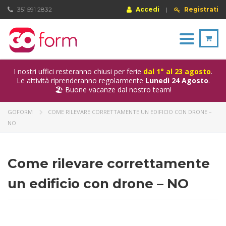
351 591 2832
Accedi
|
Registrati
Toggle
navigation
I nostri uffici resteranno chiusi per ferie
dal 1° al 23 agosto
.
Le attività riprenderanno regolarmente
Lunedì 24 Agosto
.
🏖️ Buone vacanze dal nostro team!
GOFORM
COME RILEVARE CORRETTAMENTE UN EDIFICIO CON DRONE –
NO
Come rilevare correttamente
un edificio con drone – NO