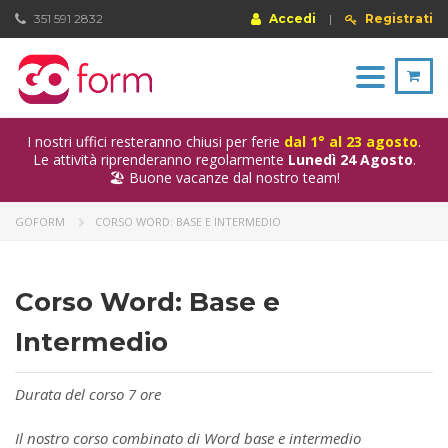
351 591 2832
Accedi
|
Registrati
Toggle
navigation
I nostri uffici resteranno chiusi per ferie
dal 1° al 23 agosto
.
Le attività riprenderanno regolarmente
Lunedì 24 Agosto
.
🏖️ Buone vacanze dal nostro team!
GOFORM
CORSO WORD: BASE E INTERMEDIO
Corso Word: Base e
Intermedio
Durata del corso 7 ore
Il nostro corso combinato di Word base e intermedio