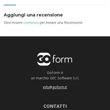
Aggiungi una recensione
Devi essere
connesso
per inviare una Recensione
GoForm è
un marchio GEC Software S.r.l.
info@goform.it
CONTATTI