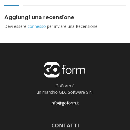
Aggiungi una recensione
Devi essere
connesso
per inviare una Recensione
GoForm è
un marchio GEC Software S.r.l.
info@goform.it
CONTATTI