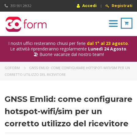
351 591 2832
Accedi
|
Registrati
Toggle
navigation
I nostri uffici resteranno chiusi per ferie
dal 1° al 23 agosto
.
Le attività riprenderanno regolarmente
Lunedì 24 Agosto
.
🏖️ Buone vacanze dal nostro team!
GOFORM
GNSS EMLID: COME CONFIGURARE HOTSPOT-WIFI/SIM PER UN
CORRETTO UTILIZZO DEL RICEVITORE
GNSS Emlid: come configurare
hotspot-wifi/sim per un
corretto utilizzo del ricevitore