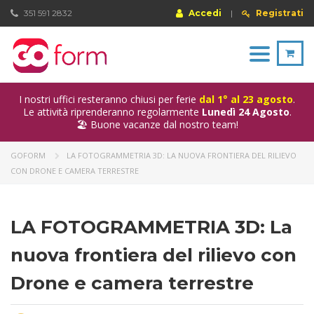
351 591 2832
Accedi
|
Registrati
Toggle
navigation
I nostri uffici resteranno chiusi per ferie
dal 1° al 23 agosto
.
Le attività riprenderanno regolarmente
Lunedì 24 Agosto
.
🏖️ Buone vacanze dal nostro team!
GOFORM
LA FOTOGRAMMETRIA 3D: LA NUOVA FRONTIERA DEL RILIEVO
CON DRONE E CAMERA TERRESTRE
LA FOTOGRAMMETRIA 3D: La
nuova frontiera del rilievo con
Drone e camera terrestre