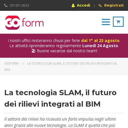
351 591 2832
Accedi
|
Registrati
Toggle
navigation
I nostri uffici resteranno chiusi per ferie
dal 1° al 23 agosto
.
Le attività riprenderanno regolarmente
Lunedì 24 Agosto
.
🏖️ Buone vacanze dal nostro team!
GOFORM
LA TECNOLOGIA SLAM, IL FUTURO DEI RILIEVI INTEGRATI AL
BIM
La tecnologia SLAM, il futuro
dei rilievi integrati al BIM
Il settore dei rilievi ha ricevuto un forte impulso negli ultimi
anni grazie alle nuove tecnologie. Lo SLAM è quella che più