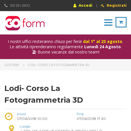
351 591 2832
Accedi
|
Registrati
Toggle
navigation
I nostri uffici resteranno chiusi per ferie
dal 1° al 23 agosto
.
Le attività riprenderanno regolarmente
Lunedì 24 Agosto
.
🏖️ Buone vacanze dal nostro team!
GOFORM
LODI- CORSO LA FOTOGRAMMETRIA 3D
Lodi- Corso La
Fotogrammetria 3D
Inizio
Fine
07/06/2018 10:00
07/06/2018 17:30
Luogo
, LODI, VIA ACHILLE GRANDI, 7, 26900 LODI LO