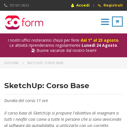
351 591 2832
Accedi
|
Registrati
Toggle
navigation
I nostri uffici resteranno chiusi per ferie
dal 1° al 23 agosto
.
Le attività riprenderanno regolarmente
Lunedì 24 Agosto
.
🏖️ Buone vacanze dal nostro team!
GOFORM
SKETCHUP: CORSO BASE
SketchUp: Corso Base
Durata del corso 11 ore
Il corso base di SketchUp si propone l'obiettivo di insegnare a
tutti i neofiti così come a tutte le persone che si sono avvicinate
al software da autodidatta, a utilizzarlo con un corretto