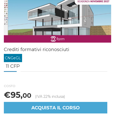
Crediti formativi riconosciuti
CNGeGL
11 CFP
COSTO
€95,
00
(IVA 22% inclusa)
ACQUISTA IL CORSO