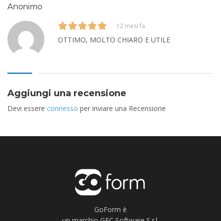
Anonimo
12 mesi fa
OTTIMO, MOLTO CHIARO E UTILE
Aggiungi una recensione
Devi essere
connesso
per inviare una Recensione
GoForm è
un marchio GEC Software S.r.l.