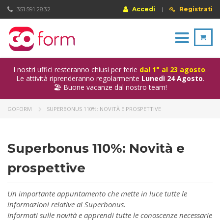
351 591 2832
Accedi
|
Registrati
Toggle
navigation
I nostri uffici resteranno chiusi per ferie
dal 1° al 23 agosto
.
Le attività riprenderanno regolarmente
Lunedì 24 Agosto
.
🏖️ Buone vacanze dal nostro team!
GOFORM
SUPERBONUS 110%: NOVITÀ E PROSPETTIVE
Superbonus 110%: Novità e
prospettive
Un importante appuntamento che mette in luce tutte le
informazioni relative al Superbonus.
Informati sulle novità e apprendi tutte le conoscenze necessarie