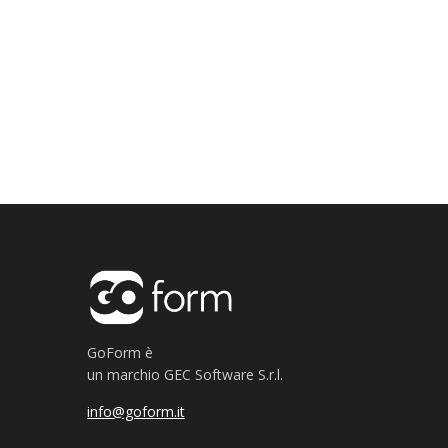
GoForm è
un marchio GEC Software S.r.l.
info@goform.it