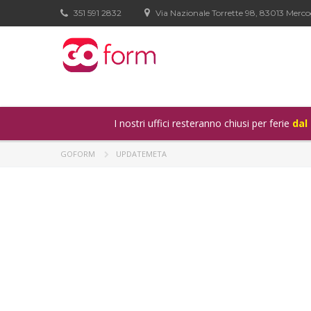
351 591 2832
Via Nazionale Torrette 98, 83013 Merco
I nostri uffici resteranno chiusi per ferie
dal
GOFORM
UPDATEMETA