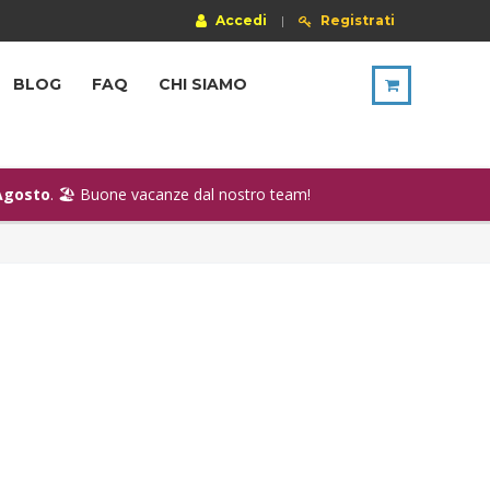
Accedi
|
Registrati
BLOG
FAQ
CHI SIAMO
Agosto
. 🏖️ Buone vacanze dal nostro team!