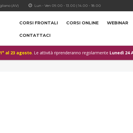
gliano (AV)
Lun - Ven 09.00 - 13.00 | 14.00 - 18.00
CORSI FRONTALI
CORSI ONLINE
WEBINAR
CONTATTACI
 1° al 23 agosto
. Le attività riprenderanno regolarmente
Lunedì 24 