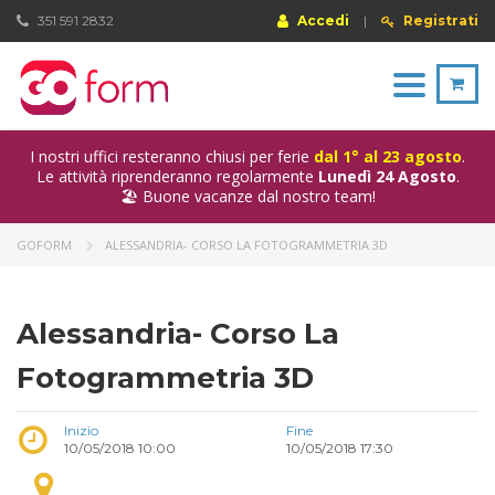
351 591 2832
Accedi
|
Registrati
Toggle
navigation
I nostri uffici resteranno chiusi per ferie
dal 1° al 23 agosto
.
Le attività riprenderanno regolarmente
Lunedì 24 Agosto
.
🏖️ Buone vacanze dal nostro team!
GOFORM
ALESSANDRIA- CORSO LA FOTOGRAMMETRIA 3D
Alessandria- Corso La
Fotogrammetria 3D
Inizio
Fine
10/05/2018 10:00
10/05/2018 17:30