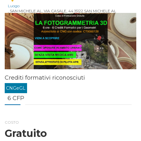
Luogo
, SAN MICHELE AL, VIA CASALE, 44 15122 SAN MICHELE AL
Crediti formativi riconosciuti
CNGeGL
6 CFP
COSTO
Gratuito