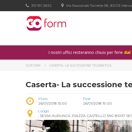
351 591 2832
Via Nazionale Torrette 98, 83013 Merco
I nostri uffici resteranno chiusi per ferie
dal
GOFORM
CASERTA- LA SUCCESSIONE TELEMATICA
Caserta- La successione t
Inizio
Fine
26/01/2018 15:00
26/01/2018 19:00
Luogo
, SESSA AURUNCA, PIAZZA CASTELLO SNC 81037 SE