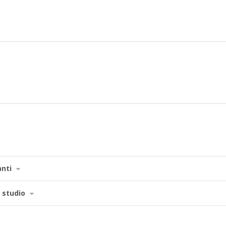
anti
i studio