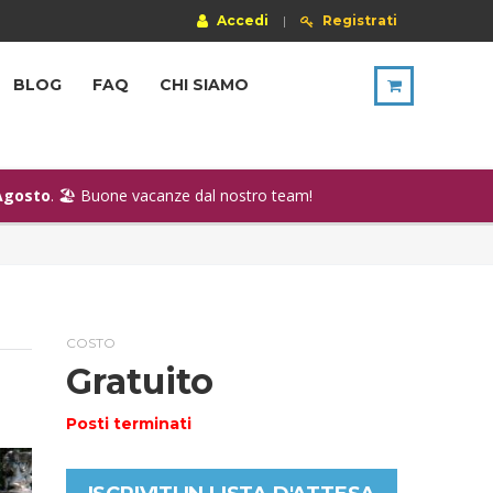
Accedi
|
Registrati
BLOG
FAQ
CHI SIAMO
Agosto
. 🏖️ Buone vacanze dal nostro team!
COSTO
Gratuito
Posti terminati