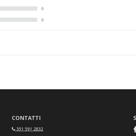
0
0
CONTATTI
351 591 2832