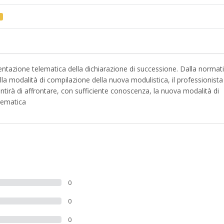
 presentazione telematica della dichiarazione di successione. Dalla normat
ella modalità di compilazione della nuova modulistica, il professionista
tirà di affrontare, con sufficiente conoscenza, la nuova modalità di
elematica
0
0
0