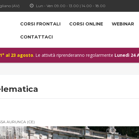
gliano (AV)
Lun - Ven 09.00 - 13.00 | 14.00 - 18.00
CORSI FRONTALI
CORSI ONLINE
WEBINAR
CONTATTACI
 1° al 23 agosto
. Le attività riprenderanno regolarmente
Lunedì 24 
elematica
SSA AURUNCA (CE)