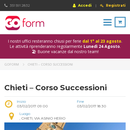
351 591 2832
Accedi
|
Registrati
Toggle
navigation
I nostri uffici resteranno chiusi per ferie
dal 1° al 23 agosto
.
Le attività riprenderanno regolarmente
Lunedì 24 Agosto
.
🏖️ Buone vacanze dal nostro team!
GOFORM
CHIETI – CORSO SUCCESSIONI
Chieti – Corso Successioni
Inizio
Fine
03/02/2017 09:00
03/02/2017 18:30
Luogo
, CHIETI, VIA ASINIO HERIO