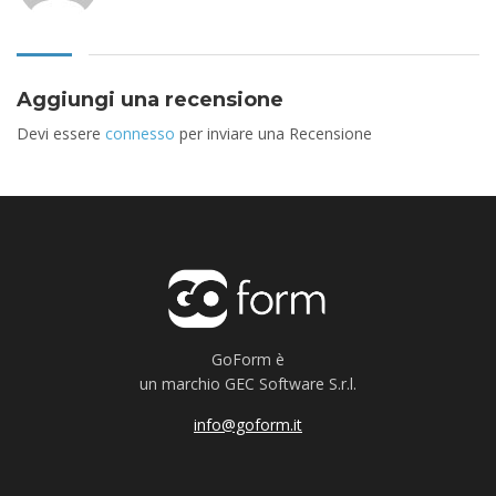
Aggiungi una recensione
Devi essere
connesso
per inviare una Recensione
GoForm è
un marchio GEC Software S.r.l.
info@goform.it