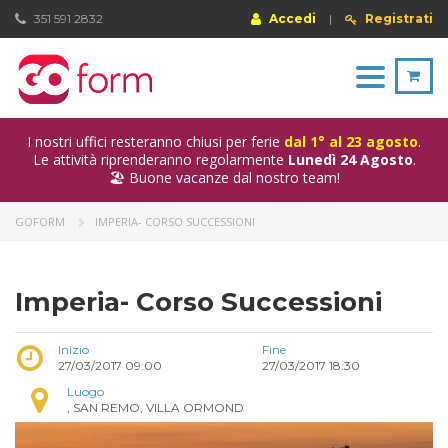
351 591 2832
Accedi
|
Registrati
Toggle
navigation
I nostri uffici resteranno chiusi per ferie
dal 1° al 23 agosto
.
Le attività riprenderanno regolarmente
Lunedì 24 Agosto
.
🏖️ Buone vacanze dal nostro team!
GOFORM
IMPERIA- CORSO SUCCESSIONI
Imperia- Corso Successioni
Inizio
Fine
27/03/2017 09:00
27/03/2017 18:30
Luogo
, SAN REMO, VILLA ORMOND