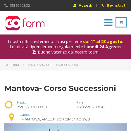
351 591 2832
Accedi
|
Registrati
Toggle
navigation
I nostri uffici resteranno chiusi per ferie
dal 1° al 23 agosto
.
Le attività riprenderanno regolarmente
Lunedì 24 Agosto
.
🏖️ Buone vacanze dal nostro team!
GOFORM
MANTOVA- CORSO SUCCESSIONI
Mantova- Corso Successioni
Inizio
Fine
25/05/2017 09:00
25/05/2017 18:30
Luogo
, MANTOVA, VIALE RISORGIMENTO 27/B