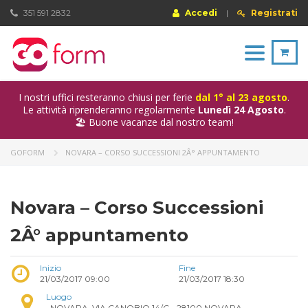
351 591 2832
Accedi
|
Registrati
Toggle
navigation
I nostri uffici resteranno chiusi per ferie
dal 1° al 23 agosto
.
Le attività riprenderanno regolarmente
Lunedì 24 Agosto
.
🏖️ Buone vacanze dal nostro team!
GOFORM
NOVARA – CORSO SUCCESSIONI 2Â° APPUNTAMENTO
Novara – Corso Successioni
2Â° appuntamento
Inizio
Fine
21/03/2017 09:00
21/03/2017 18:30
Luogo
, NOVARA, VIA CANOBIO 14/C - 28100 NOVARA