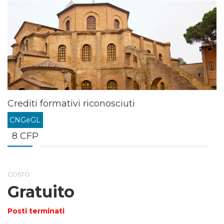
Crediti formativi riconosciuti
CNGeGL
8 CFP
COSTO
Gratuito
Posti terminati