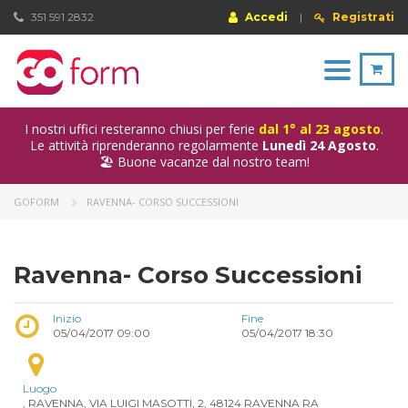
351 591 2832
Accedi
|
Registrati
Toggle
navigation
I nostri uffici resteranno chiusi per ferie
dal 1° al 23 agosto
.
Le attività riprenderanno regolarmente
Lunedì 24 Agosto
.
🏖️ Buone vacanze dal nostro team!
GOFORM
RAVENNA- CORSO SUCCESSIONI
Ravenna- Corso Successioni
Inizio
Fine
05/04/2017 09:00
05/04/2017 18:30
Luogo
, RAVENNA, VIA LUIGI MASOTTI, 2, 48124 RAVENNA RA