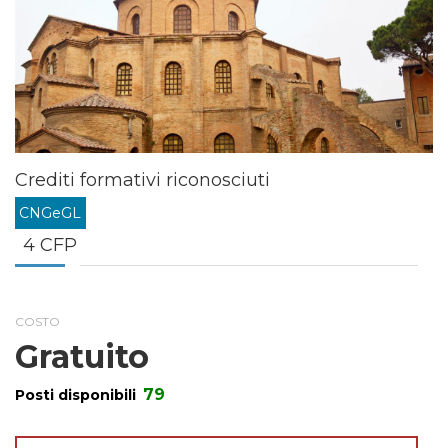
Crediti formativi riconosciuti
CNGeGL
4 CFP
COSTO
Gratuito
79
Posti disponibili