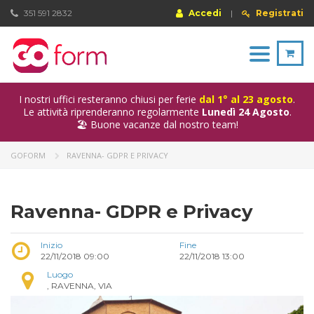
351 591 2832
Accedi
|
Registrati
Toggle
navigation
I nostri uffici resteranno chiusi per ferie
dal 1° al 23 agosto
.
Le attività riprenderanno regolarmente
Lunedì 24 Agosto
.
🏖️ Buone vacanze dal nostro team!
GOFORM
RAVENNA- GDPR E PRIVACY
Ravenna- GDPR e Privacy
Inizio
Fine
22/11/2018 09:00
22/11/2018 13:00
Luogo
, RAVENNA, VIA