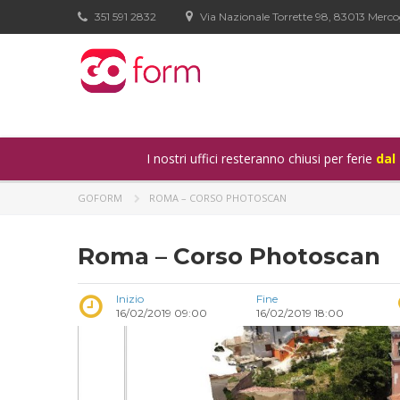
351 591 2832
Via Nazionale Torrette 98, 83013 Merco
I nostri uffici resteranno chiusi per ferie
dal
GOFORM
ROMA – CORSO PHOTOSCAN
Roma – Corso Photoscan
Inizio
Fine
16/02/2019 09:00
16/02/2019 18:00