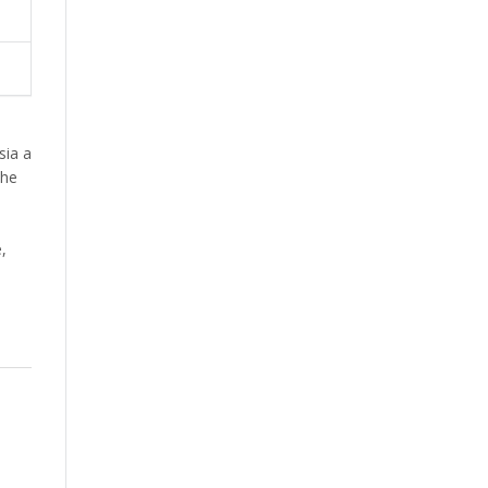
sia a
che
,