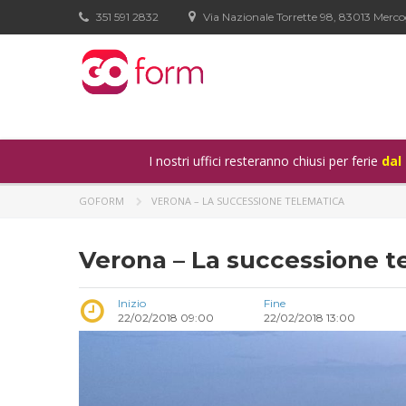
351 591 2832
Via Nazionale Torrette 98, 83013 Merco
I nostri uffici resteranno chiusi per ferie
dal
GOFORM
VERONA – LA SUCCESSIONE TELEMATICA
Verona – La successione t
Inizio
Fine
22/02/2018 09:00
22/02/2018 13:00