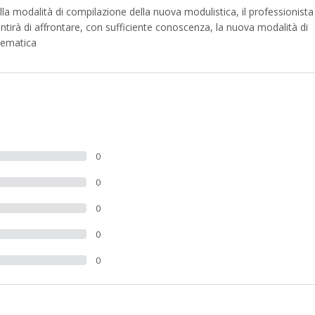
ella modalità di compilazione della nuova modulistica, il professionista
tirà di affrontare, con sufficiente conoscenza, la nuova modalità di
elematica
0
0
0
0
0