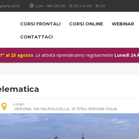
gliano (AV)
Lun - Ven 09.00 - 13.00 | 14.00 - 18.00
CORSI FRONTALI
CORSI ONLINE
WEBINAR
CONTATTACI
 1° al 23 agosto
. Le attività riprenderanno regolarmente
Lunedì 24 
elematica
Luogo
, VERONA, VIA VALPOLICELLA, 47 37124 VERONA ITALIA