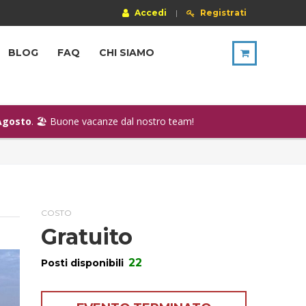
Accedi
|
Registrati
BLOG
FAQ
CHI SIAMO
Agosto
. 🏖️ Buone vacanze dal nostro team!
COSTO
Gratuito
22
Posti disponibili