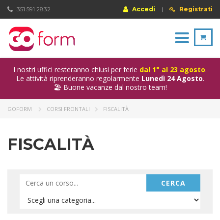
351 591 2832
Accedi
|
Registrati
Toggle
navigation
I nostri uffici resteranno chiusi per ferie
dal 1° al 23 agosto
.
Le attività riprenderanno regolarmente
Lunedì 24 Agosto
.
🏖️ Buone vacanze dal nostro team!
GOFORM
CORSI FRONTALI
FISCALITÀ
FISCALITÀ