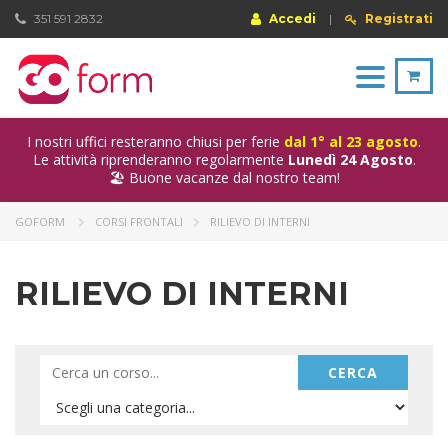
351 591 2832
Accedi
|
Registrati
Toggle
navigation
I nostri uffici resteranno chiusi per ferie
dal 1° al 23 agosto
.
Le attività riprenderanno regolarmente
Lunedì 24 Agosto
.
🏖️ Buone vacanze dal nostro team!
GOFORM
CORSI FRONTALI
RILIEVO DI INTERNI
RILIEVO DI INTERNI