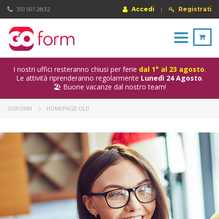
351 591 2832
Accedi
|
Registrati
Toggle
navigation
I nostri uffici resteranno chiusi per ferie
dal 1° al 23 agosto
.
Le attività riprenderanno regolarmente
Lunedì 24 Agosto
.
🏖️ Buone vacanze dal nostro team!
GOFORM
HOMEPAGE OLD